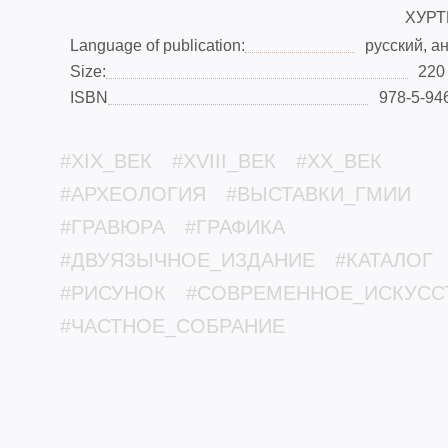
ХУРТ
Language of publication:
русский, а
Size:
220
ISBN
978-5-94
#XIX_ВЕК
#XVIII_ВЕК
#XX_ВЕК
#АРХЕОЛОГИЯ
#ВЫСТАВКИ_ГМИИ
#ГРАВЮРА
#ГРАФИКА
#ДВУЯЗЫЧНОЕ_ИЗДАНИЕ
#КАТАЛОГ
#РИСУНОК
#СОВРЕМЕННОЕ_ИСКУСС
#ЧАСТНОЕ_СОБРАНИЕ