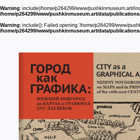
Warning
: include(/home/p264299/www/pushkinmuseum.art//inc/he
/home/p264299/www/pushkinmuseum.art/data/publications/
Warning
: include(): Failed opening '/home/p264299/www/pushkin
/home/p264299/www/pushkinmuseum.art/data/publications/