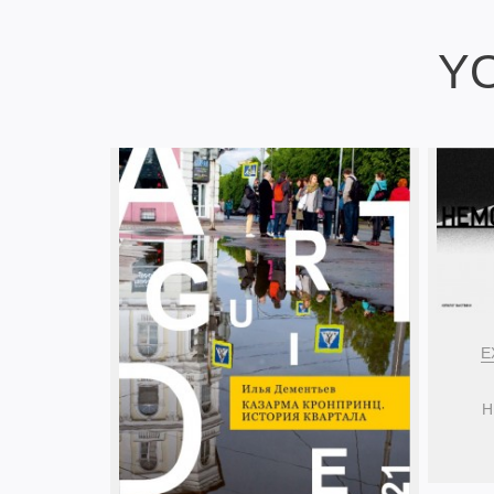
Y
E
Н