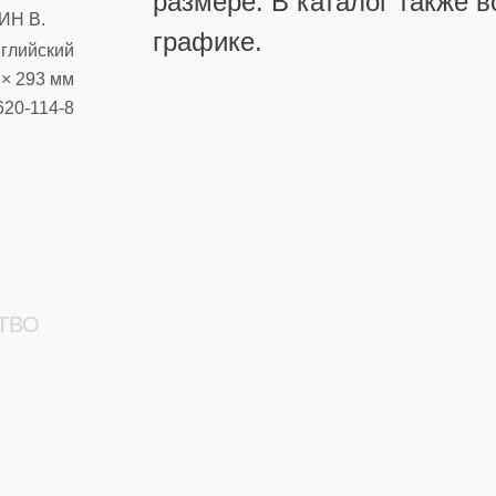
размере. В каталог также в
ИН В.
графике.
нглийский
 × 293 мм
620-114-8
ТВО