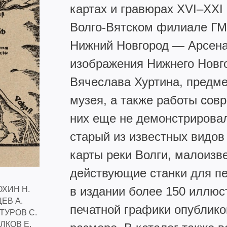
картах и гравюрах ХVI–ХХI
Волго-Вятском филиале ГМ
Нижний Новгород — Арсена
изображения Нижнего Новго
Вячеслава Хуртина, предме
музея, а также работы сов
них еще не демонстрирова
старый из известных видов
карты реки Волги, малоизв
действующие станки для пе
в издании более 150 иллюс
ХИН Н.
ЕВ А.
печатной графики опублик
ТУРОВ С.
ЛКОВ Е.