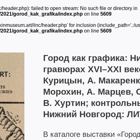
ader.php): failed to open stream: No such file or directory in
2021/gorod_kak_grafika/index.php
on line
5609
museum.art//inc/header.php' for inclusion (include_path='.:/usr
2021/gorod_kak_grafika/index.php
on line
5609
Город как графика: Н
гравюрах ХVI–ХХI веко
Курицын, А. Макаренко
Морохин, А. Марцев, С
В. Хуртин; контрольны
Нижний Новгород: ЛИТ
В каталоге выставки «Горо