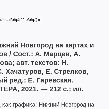
/local/php54/lib/php') in
ижний Новгород на картах и
в / Сост.: А. Марцев, А.
ва; авт. текстов: Н.
. Хачатуров, Е. Стрелков,
й ред.: Е. Гаревская.
ЕРА, 2021. — 212 с.: ил.
д как графика: Нижний Новгород на