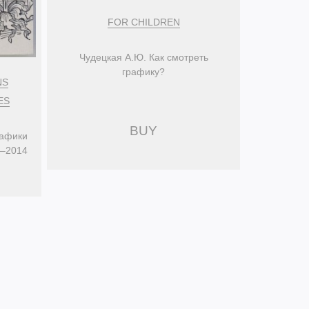
FOR CHILDREN
Чудецкая А.Ю. Как смотреть
графику?
NS
ES
BUY
рафики
9–2014