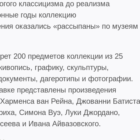
рогого классицизма до реализма
онные годы коллекцию
ения оказались «рассыпаны» по музеям
рет 200 предметов коллекции из 25
живопись, графику, скульптуры,
окументы, дагеротипы и фотографии.
авке представлены произведения
Харменса ван Рейна, Джованни Батист
риха, Симона Вуэ, Луки Джордано,
сеева и Ивана Айвазовского.