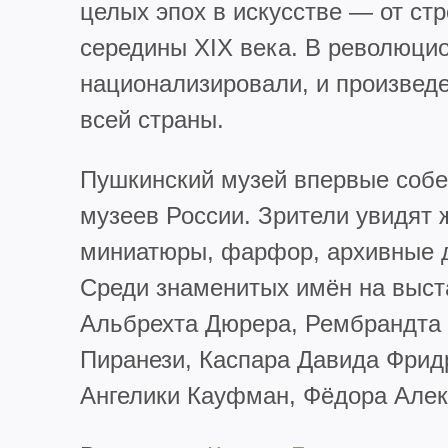
целых эпох в искусстве — от ст
середины XIX века. В революци
национализировали, и произвед
всей страны.
Пушкинский музей впервые собе
музеев России. Зрители увидят 
миниатюры, фарфор, архивные д
Среди знаменитых имён на выст
Альбрехта Дюрера, Рембрандта 
Пиранези, Каспара Давида Фрид
Ангелики Кауфман, Фёдора Алек