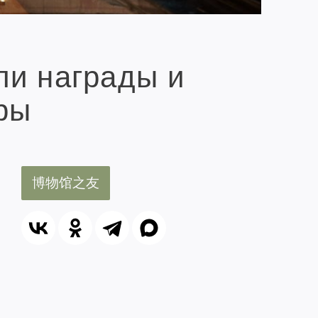
ли награды и
ры
博物馆之友