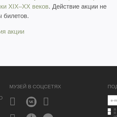
ики XIX–XX веков
. Действие акции не
ы билетов.
ия акции
МУЗЕЙ В СОЦСЕТЯХ
ПО
Ю
Я 
Я 
о