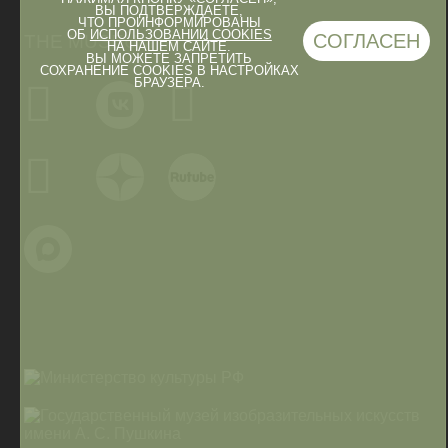
ВЫ ПОДТВЕРЖДАЕТЕ,
ЧТО ПРОИНФОРМИРОВАНЫ
ОБ
ИСПОЛЬЗОВАНИИ COOKIES
СОГЛАСЕН
THE MUSEUM IN
НА НАШЕМ САЙТЕ.
ВЫ МОЖЕТЕ ЗАПРЕТИТЬ
СОХРАНЕНИЕ COOKIES В НАСТРОЙКАХ
БРАУЗЕРА.