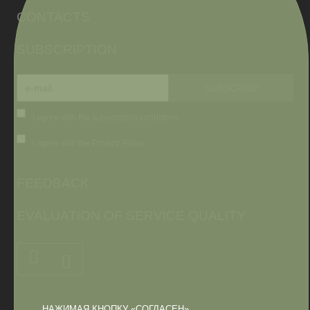
CONTACTS
SUBSCRIPTION
I agree with the subscription conditions
I agree with the Privacy Policy
FEEDBACK
EVALUATION OF SERVICE QUALITY
НАЖИМАЯ КНОПКУ «СОГЛАСЕН»,