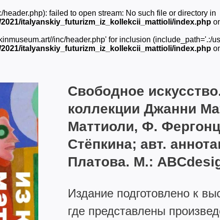
ader.php): failed to open stream: No such file or directory in
21/italyanskiy_futurizm_iz_kollekcii_mattioli/index.php
on
museum.art//inc/header.php' for inclusion (include_path='.:/usr
21/italyanskiy_futurizm_iz_kollekcii_mattioli/index.php
on
Свободное искусство
коллекции Джанни Матт
Маттиоли, Ф. Фергонц
Стёпкина; авт. аннота
Платова. М.: ABCdesign
Издание подготовлено к вы
где представлены произвед