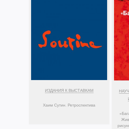
ИЗДАНИЯ К ВЫСТАВКАМ
НАУ
Хаим Сутин. Ретроспектива
«Баг
Жив
рисун