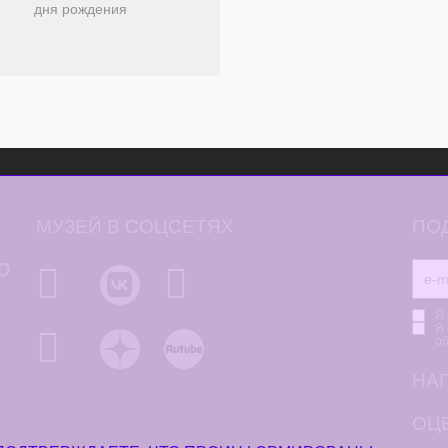
дня рождения
МУЗЕЙ В СОЦСЕТЯХ
ПО
Ю
Я 
Я 
о
НА
ОЦЕ