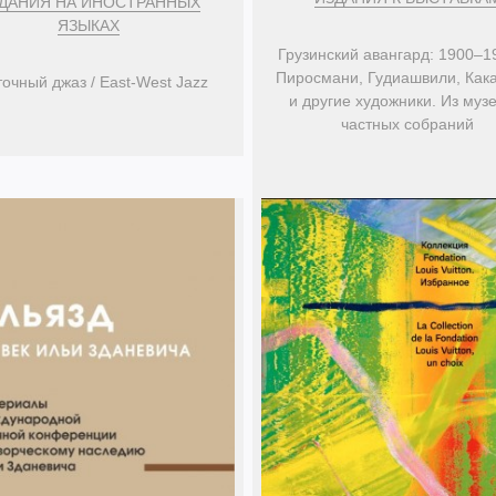
ДАНИЯ НА ИНОСТРАННЫХ
ЯЗЫКАХ
Грузинский авангард: 1900–1
Пиросмани, Гудиашвили, Как
очный джаз / East-West Jazz
и другие художники. Из музе
частных собраний