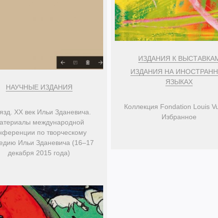
ИЗДАНИЯ К ВЫСТАВКА
ИЗДАНИЯ НА ИНОСТРАН
ЯЗЫКАХ
НАУЧНЫЕ ИЗДАНИЯ
Коллекция Fondation Louis Vu
язд. XX век Ильи Зданевича.
Избранное
атериалы международной
нференции по творческому
едию Ильи Зданевича (16–17
декабря 2015 года)