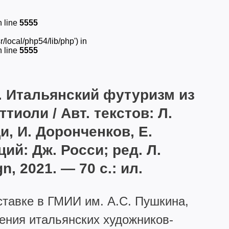
 line
5555
/local/php54/lib/php') in
 line
5555
. Итальянский футуризм из
иоли / Авт. текстов: Л.
и, И. Доронченков, Е.
ций: Дж. Росси; ред. Л.
, 2021. — 70 с.: ил.
ставке в ГМИИ им. А.С. Пушкина,
ения итальянских художников-