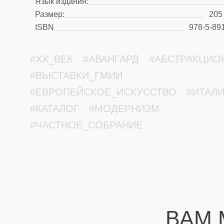
Язык издания:
Размер:
205
ISBN
978-5-89
#XX_ВЕК
#АВАНГАРД
#АБСТРАКЦИО
#ВЫСТАВКИ_ГМИИ
#ЕВРОПЕЙСКОЕ_ИСКУССТВО
#ИТАЛ
#КАТАЛОГ
#МОДЕРНИЗМ
#ЧАСТНОЕ_СОБРАНИЕ
ВАМ 