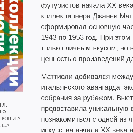
футуристов начала XX века
коллекционера Джанни Матт
сформировал основную част
1943 по 1953 год. При этом
только личным вкусом, но 
ценностью произведений дл
Маттиоли добивался между
итальянского авангарда, эк
собрания за рубежом. Выс
 Л.
предоставила уникальную 
 Ф.
познакомиться с одной из 
КОВ И.А.
Е.А.
искусства начала XX века 