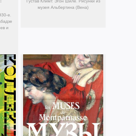
Густав Климт. Эгон Шиле. Рисунки из
музея Альбертина (Вена)
930-е.
абадзе
ев и