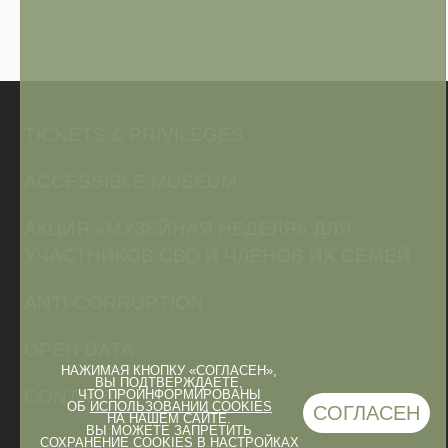
TICKETS & PRIVILEGES
ACCESSIBLE MUSEUM
АКЦИЯ «МУЗЕЙНАЯ НЕДЕЛЯ» ДЛЯ
УЧАСТНИКОВ СВО И ЧЛЕНОВ ИХ СЕМЕЙ
ANTI-CORRUPTION
OPEN DATA
НАЖИМАЯ КНОПКУ «СОГЛАСЕН»,
ВЫ ПОДТВЕРЖДАЕТЕ,
CONTACTS
ЧТО ПРОИНФОРМИРОВАНЫ
ОБ
ИСПОЛЬЗОВАНИИ COOKIES
СОГЛАСЕН
НА НАШЕМ САЙТЕ.
ВЫ МОЖЕТЕ ЗАПРЕТИТЬ
СОХРАНЕНИЕ COOKIES В НАСТРОЙКАХ