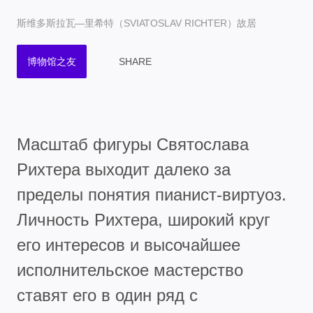
斯维多斯拉瓦—里希特（SVIATOSLAV RICHTER）故居
博物馆之友
SHARE
Масштаб фигуры Святослава
Рихтера выходит далеко за
пределы понятия пианист-виртуоз.
Личность Рихтера, широкий круг
его интересов и высочайшее
исполнительское мастерство
ставят его в один ряд с