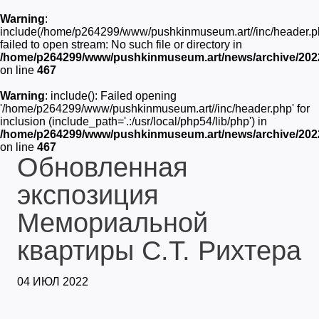
Warning
:
include(/home/p264299/www/pushkinmuseum.art//inc/header.p
failed to open stream: No such file or directory in
/home/p264299/www/pushkinmuseum.art/news/archive/2022/
on line
467
Warning
: include(): Failed opening
'/home/p264299/www/pushkinmuseum.art//inc/header.php' for
inclusion (include_path='.:/usr/local/php54/lib/php') in
/home/p264299/www/pushkinmuseum.art/news/archive/2022/
on line
467
Обновленная
экспозиция
Мемориальной
квартиры С.Т. Рихтера
04 ИЮЛ 2022