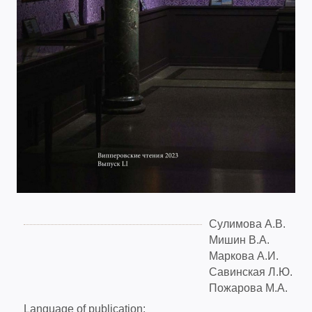
Сулимова А.В.
Мишин В.А.
Маркова А.И.
Савинская Л.Ю.
Пожарова М.А.
Language of publication: