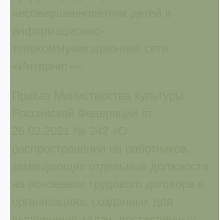
несовершеннолетних детей в
информационно-
телекоммуникационной сети
«Интернет»»
Приказ Министерства культуры
Российской Федерации от
26.02.2021 № 242 «О
распространении на работников,
замещающих отдельные должности
на основании трудового договора в
организациях, созданных для
выполнения задач, поставленных