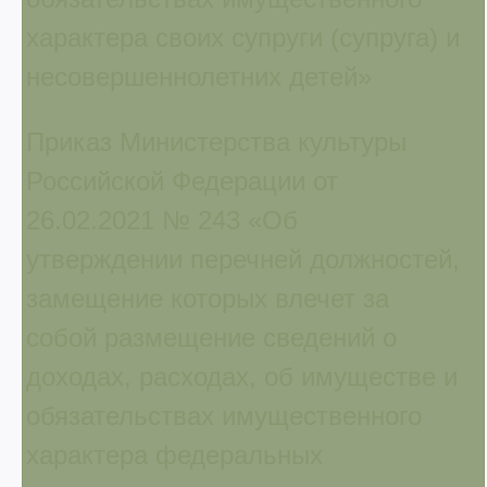
характера своих супруги (супруга) и
несовершеннолетних детей»
Приказ Министерства культуры
Российской Федерации от
26.02.2021 № 243 «Об
утверждении перечней должностей,
замещение которых влечет за
собой размещение сведений о
доходах, расходах, об имуществе и
обязательствах имущественного
характера федеральных