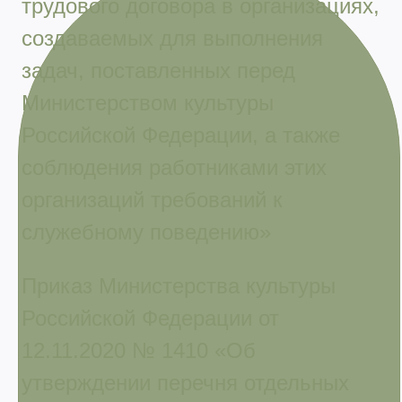
трудового договора в организациях,
создаваемых для выполнения
задач, поставленных перед
Министерством культуры
Российской Федерации, а также
соблюдения работниками этих
организаций требований к
служебному поведению»
Приказ Министерства культуры
Российской Федерации от
12.11.2020 № 1410 «Об
утверждении перечня отдельных