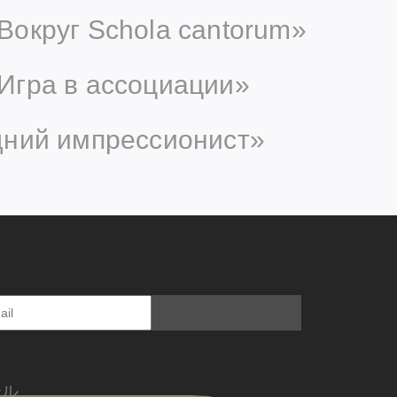
Вокруг Schola cantorum»
Игра в ассоциации»
дний импрессионист»
ール