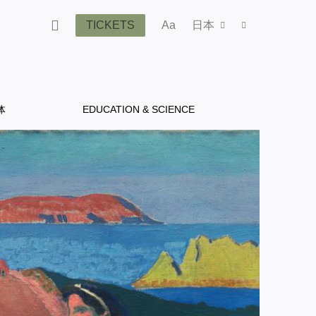
TICKETS
Aa
日本
体
EDUCATION & SCIENCE