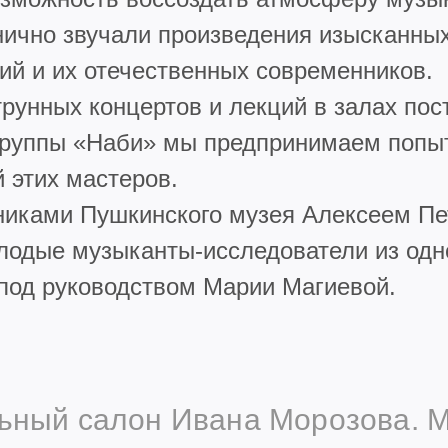
анично звучали произведения изысканны
ий и их отечественных современников.
унных концертов и лекций в залах пос
группы «Наби» мы предпринимаем попыт
 этих мастеров.
никами Пушкинского музея Алексеем П
одые музыканты-исследователи из одно
 под руководством Марии Магиевой.
ьный салон Ивана Морозова. М