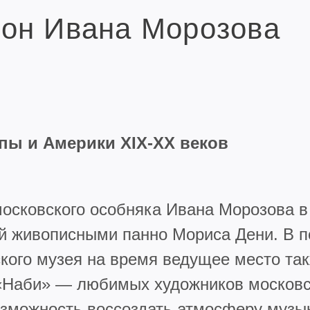
он Ивана Морозова
опы и Америки XIX-XX веков
осковского особняка Ивана Морозова в
 живописными панно Мориса Дени. В п
кого музея на время ведущее место так
ы «Наби» — любимых художников московс
озможность воссоздать атмосферу музы