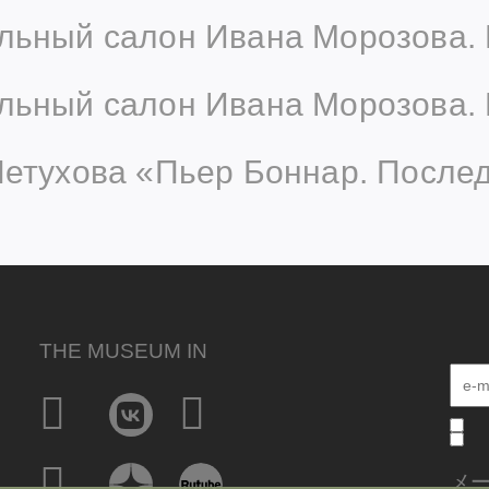
льный салон Ивана Морозова. 
льный салон Ивана Морозова. 
Петухова «Пьер Боннар. После
THE MUSEUM IN
メ