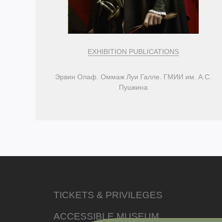
EXHIBITION PUBLICATIONS
Эрвин Олаф. Оммаж Луи Галле. ГМИИ им. А.С.
Пушкина
TICKETS & PRIVILEGES
ACCESSIBLE MUSEUM