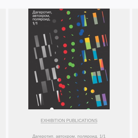
EXHIBITION PUBLICATIONS
Дагеротип, автохром, поляроид. 1/1