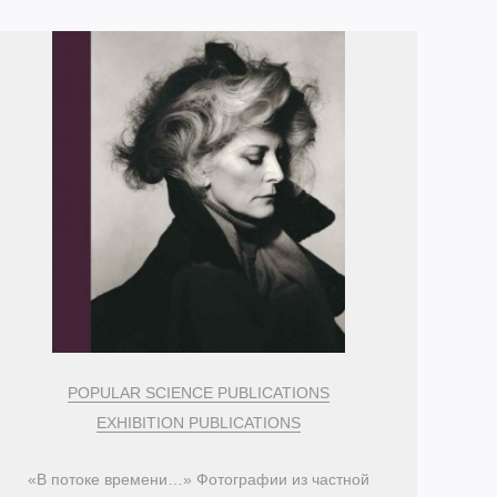
POPULAR SCIENCE PUBLICATIONS
EXHIBITION PUBLICATIONS
«В потоке времени…» Фотографии из частной