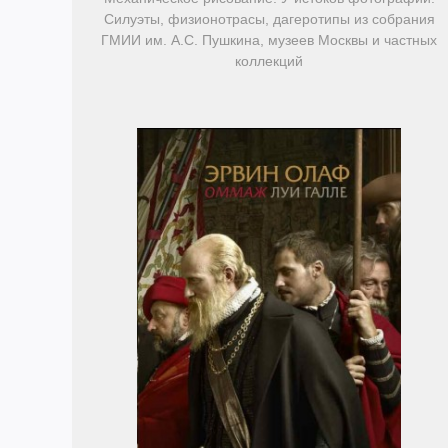
Силуэты, физионотрасы, дагеротипы из собрания
ГМИИ им. А.С. Пушкина, музеев Москвы и частных
коллекций