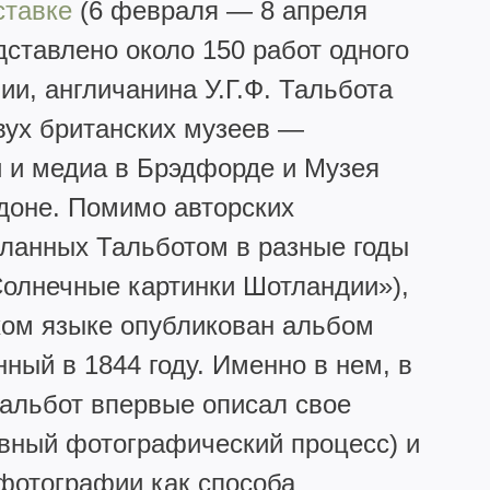
ставке
(6 февраля — 8 апреля
дставлено около 150 работ одного
ии, англичанина У.Г.Ф. Тальбота
двух британских музеев —
 и медиа в Брэдфорде и Музея
доне. Помимо авторских
деланных Тальботом в разные годы
Солнечные картинки Шотландии»),
ком языке опубликован альбом
ный в 1844 году. Именно в нем, в
альбот впервые описал свое
ивный фотографический процесс) и
фотографии как способа