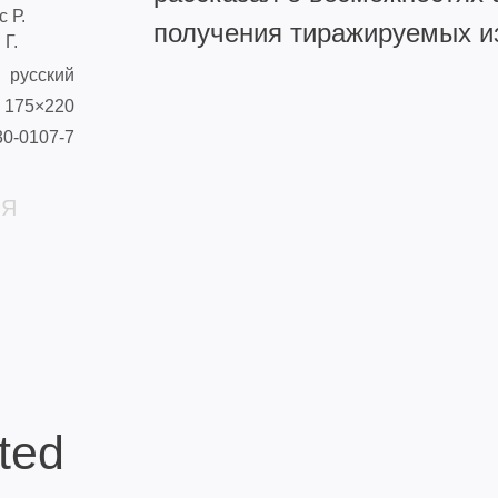
 Р.
получения тиражируемых и
 Г.
русский
175×220
30-0107-7
ИЯ
ted