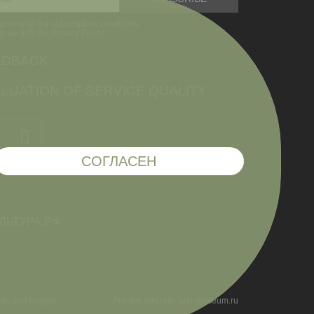
agree with the subscription conditions
agree with the Privacy Policy
EDBACK
LUATION OF SERVICE QUALITY
СОГЛАСЕН
ials and Images
Previos (old) site arts-museum.ru