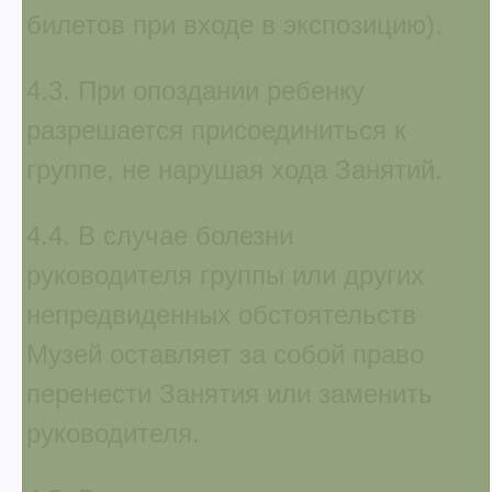
билетов при входе в экспозицию).
4.3. При опоздании ребенку
разрешается присоединиться к
группе, не нарушая хода Занятий.
4.4. В случае болезни
руководителя группы или других
непредвиденных обстоятельств
Музей оставляет за собой право
перенести Занятия или заменить
руководителя.