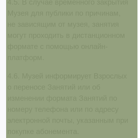
4.5. В случае временного закрытия
Музея для публики по причинам,
не зависящим от музея, занятия
могут проходить в дистанционном
формате с помощью онлайн-
платформ.
4.6. Музей информирует Взрослых
о переносе Занятий или об
изменении формата Занятий по
номеру телефона или по адресу
электронной почты, указанным при
покупке абонемента.