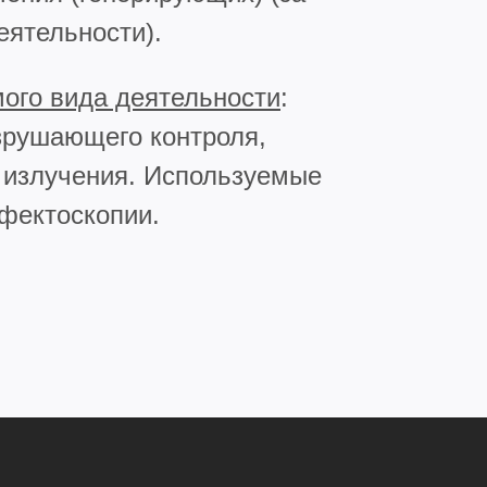
еятельности).
мого вида деятельности
:
зрушающего контроля,
 излучения. Используемые
ефектоскопии.