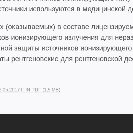
сточники используются в медицинской д
х (оказываемых) в составе лицензируе
иков ионизирующего излучения для нера
нной защиты источников ионизирующего
ты рентгеновские для рентгеновской д
05.2017 Г. IN PDF (1,5 MB)