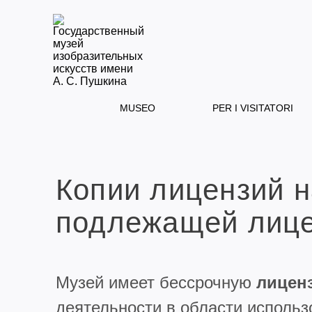
MUSEO
PER I VISITATORI
Копии лицензий н
подлежащей лиц
Музей имеет бессрочную
лиценз
деятельности в области использ