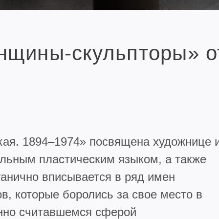
нщины-скульпторы» от
ая. 1894–1974» посвящена художнице 
альным пластическим языком, а также
ганично вписывается в ряд имен
, которые боролись за свое место в
онно считавшемся сферой