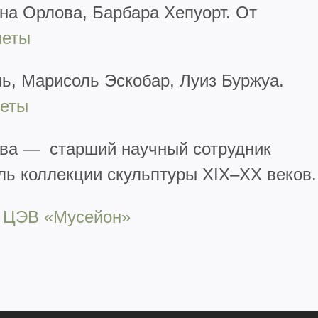
на Орлова, Барбара Хепуорт. От
леты
ь, Марисоль Эскобар, Луиз Буржуа.
еты
ова — старший научный сотрудник
ль коллекции скульптуры XIX–XX веков.
 ЦЭВ «Мусейон»