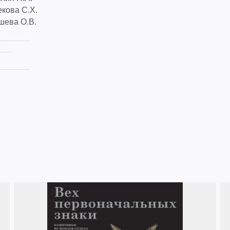
кова С.Х.
шева О.В.