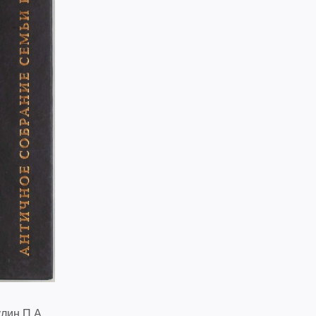
лин П.А.