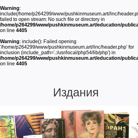
Warning
:
include(/home/p264299/www/pushkinmuseum.art//inc/header.p
failed to open stream: No such file or directory in
/home/p264299/www/pushkinmuseum.art/education/publica
on line
4405
Warning
: include(): Failed opening
'/home/p264299/www/pushkinmuseum.art//inc/header.php' for
inclusion (include_path='.:/usr/local/php54/lib/php') in
/home/p264299/www/pushkinmuseum.art/education/publica
on line
4405
Издания