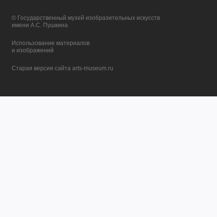
© Государственный музей изобразительных искусств
имени А.С. Пушкина
Использование материалов
и изображений
Старая версия сайта arts-museum.ru