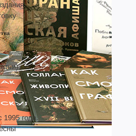
издания.
товку
атьи),
 1995 года.
ресны