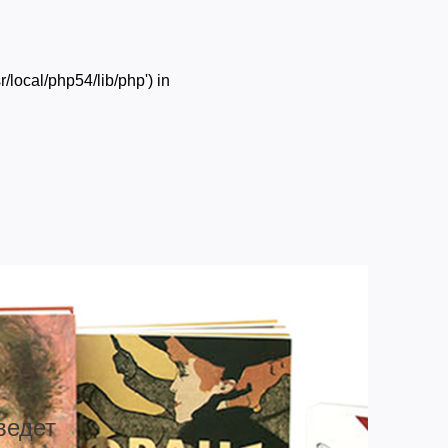
/local/php54/lib/php') in
ведет