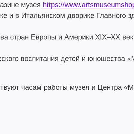
газине музея
https://www.artsmuseumshop
же и в Итальянском дворике Главного з
тва стран Европы и Америки XIX–XX век
ческого воспитания детей и юношества 
ствуют часам работы музея и Центра «М