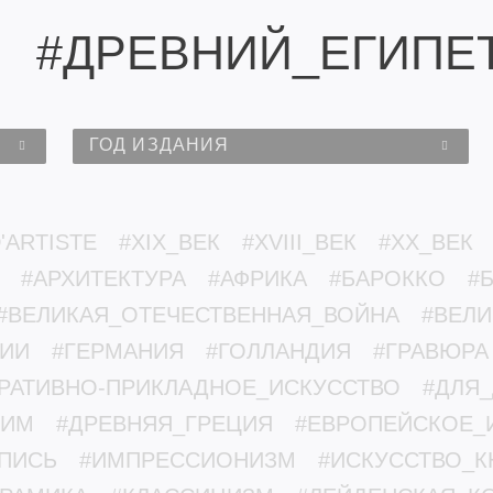
#ДРЕВНИЙ_ЕГИПЕ
ГОД ИЗДАНИЯ
'ARTISTE
#XIX_ВЕК
#XVIII_ВЕК
#XX_ВЕК
#АРХИТЕКТУРА
#АФРИКА
#БАРОККО
#
#ВЕЛИКАЯ_ОТЕЧЕСТВЕННАЯ_ВОЙНА
#ВЕЛ
МИИ
#ГЕРМАНИЯ
#ГОЛЛАНДИЯ
#ГРАВЮРА
РАТИВНО-ПРИКЛАДНОЕ_ИСКУССТВО
#ДЛЯ
РИМ
#ДРЕВНЯЯ_ГРЕЦИЯ
#ЕВРОПЕЙСКОЕ_
ПИСЬ
#ИМПРЕССИОНИЗМ
#ИСКУССТВО_К