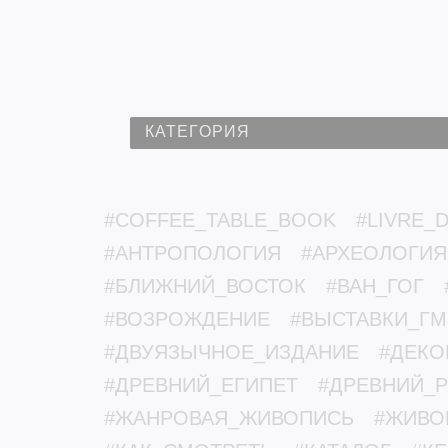
КАТЕГОРИЯ
#COFFEE_TABLE_BOOK
#LIVRE_D
#АНТРОПОЛОГИЯ
#АРХЕОЛОГИЯ
#БЛИЖНИЙ_ВОСТОК
#ВАН_ГОГ
#ВОЗРОЖДЕНИЕ
#ВЫСТАВКИ_Г
#ДВУЯЗЫЧНОЕ_ИЗДАНИЕ
#ДЕКО
#ДРЕВНИЙ_ЕГИПЕТ
#ДРЕВНИЙ_
#ЖАНРОВАЯ_ЖИВОПИСЬ
#ЖИВО