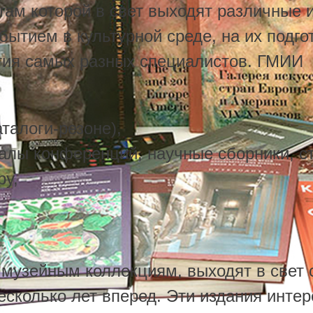
гам которой в свет выходят различные 
бытием в культурной среде, на их подго
стия самых разных специалистов. ГМИИ
талоги-резоне),
алы конференций, научные сборники, ст
ру,
музейным коллекциям, выходят в свет с
есколько лет вперед. Эти издания инте