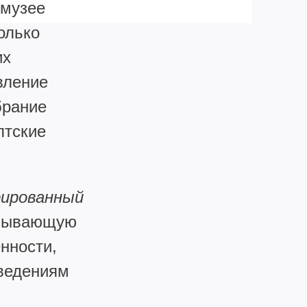
 музее
олько
их
авление
брание
птские
ированный
рпывающую
нности,
зведениям