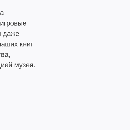
ра
 игровые
и даже
наших книг
тва,
цией музея.