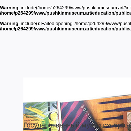
Warning
: include(/home/p264299/www/pushkinmuseum.art//inc/he
/home/p264299/www/pushkinmuseum.art/education/publica
Warning
: include(): Failed opening '/home/p264299/www/pushkin
/home/p264299/www/pushkinmuseum.art/education/publica
Государственный музей изобраз