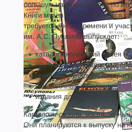
большую научную работу, по ито
Книги музея сразу становятся со
требуется много времени и уча
им. А.С. Пушкина выпускает:
каталоги коллекций музея (ка
научные публикации (матери
научно-популярную литерату
выставочные каталоги,
издания для детей.
Каталоги-резоне
, посвященные 
Они планируются к выпуску на н