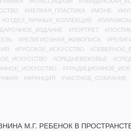
ЕРАМИКА
#КЛАССИЦИЗМ
#ЛЕЙДЕНСКАЯ_К
ССТВО
#МЕЛКАЯ_ПЛАСТИКА
#МОНЕ
#МУ
#ОТДЕЛ_ЛИЧНЫХ_КОЛЛЕКЦИЙ
#ПАРИЖСК
ДАРОЧНОЕ_ИЗДАНИЕ
#ПОРТРЕТ
#ПОСТИ
ТЕЛЬ
#РЕЛИГИОЗНАЯ_ЖИВОПИСЬ
#РЕЛИГ
СИЯ
#РУССКОЕ_ИСКУССТВО
#СЕВЕРНОЕ_
ОЕ_ИСКУССТВО
#СРЕДНЕВЕКОВЬЕ
#СРЕ
ОННОЕ_ИСКУССТВО
#ТРАДИЦИОННОЕ_ИСК
РАФИЯ
#ФРАНЦИЯ
#ЧАСТНОЕ_СОБРАНИЕ
ЗНИНА М.Г. РЕБЕНОК В ПРОСТРАНСТ