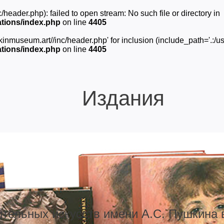
ader.php): failed to open stream: No such file or directory in
tions/index.php
on line
4405
museum.art//inc/header.php' for inclusion (include_path='.:/usr
tions/index.php
on line
4405
Издания
ительных искусств имени А.С. Пушкина 