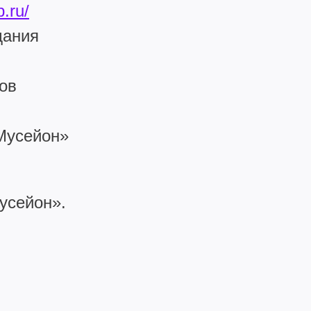
.ru/
дания
ов
«Мусейон»
усейон».