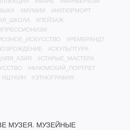
ОЛЛЕКЦИЯ
#МАНЕ
#МАНЬЕРИЗМ
ЗЫКА
#МУМИИ
#НАТЮРМОРТ
АЯ_ШКОЛА
#ПЕЙЗАЖ
МПРЕССИОНИЗМ
ИОЗНОЕ_ИСКУССТВО
#РЕМБРАНДТ
ВОЗРОЖДЕНИЕ
#СКУЛЬПТУРА
ДНЯЯ_АЗИЯ
#СТАРЫЕ_МАСТЕРА
УССТВО
#ФАЮМСКИЙ_ПОРТРЕТ
#ЩУКИН
#ЭТНОГРАФИЯ
ВЕ МУЗЕЯ. МУЗЕЙНЫЕ