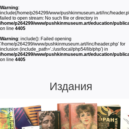
Warning
:
include(/home/p264299/www/pushkinmuseum.art//inc/header.p
failed to open stream: No such file or directory in
/home/p264299/www/pushkinmuseum.art/education/publica
on line
4405
Warning
: include(): Failed opening
'/home/p264299/www/pushkinmuseum.art//inc/header.php' for
inclusion (include_path='.:/usr/local/php54/lib/php') in
/home/p264299/www/pushkinmuseum.art/education/publica
on line
4405
Издания