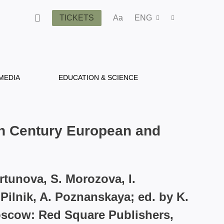
TICKETS
Aa
ENG
MEDIA
EDUCATION & SCIENCE
th Century European and
rtunova, S. Morozova, I.
 Pilnik, A. Poznanskaya; ed. by K.
Moscow: Red Square Publishers,