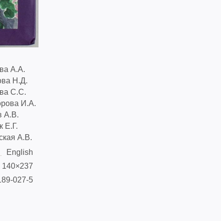
ва А.А.
ва Н.Д.
ва С.С.
рова И.А.
 А.В.
 Е.Г.
кая А.В.
English
140×237
189-027-5