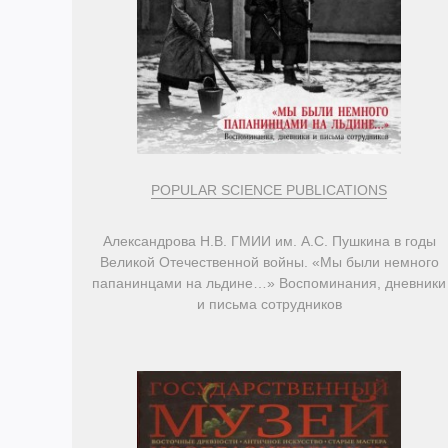
POPULAR SCIENCE PUBLICATIONS
Александрова Н.В. ГМИИ им. А.С. Пушкина в годы
Великой Отечественной войны. «Мы были немного
папанинцами на льдине…» Воспоминания, дневники
и письма сотрудников