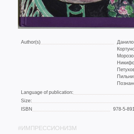
Author(s)
Данило
Кортуно
Морозо
Никифо
Петухов
Пильник
Познанс
Language of publication:
Size:
ISBN
978-5-89
#ИМПРЕССИОНИЗМ