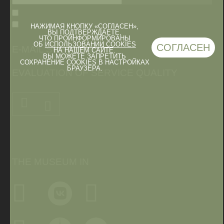
НАЖИМАЯ КНОПКУ «СОГЛАСЕН»,
ВЫ ПОДТВЕРЖДАЕТЕ,
ЧТО ПРОИНФОРМИРОВАНЫ
ОБ
ИСПОЛЬЗОВАНИИ COOKIES
СОГЛАСЕН
E-MAIL SCHREIBEN
НА НАШЕМ САЙТЕ.
ВЫ МОЖЕТЕ ЗАПРЕТИТЬ
СОХРАНЕНИЕ COOKIES В НАСТРОЙКАХ
БРАУЗЕРА.
EVALUATION OF SERVICE QUALITY
THE MUSEUM IN