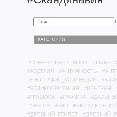
КАТЕГОРИЯ
#COFFEE_TABLE_BOOK
#LIVRE_D
#АВСТРИЯ
#АНТИЧНОСТЬ
#АНТ
#БИОГРАФИЯ_КОЛЛЕКЦИИ
#БЛИ
#ВЕЛИКОБРИТАНИЯ
#ВЕНГРИЯ
#ГРАВЮРА
#ГРАФИКА
#ДАЛЬНИ
#ДЕКОРАТИВНО-ПРИКЛАДНОЕ_ИС
#ДРЕВНИЙ_ЕГИПЕТ
#ДРЕВНИЙ_