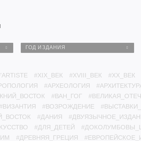
ГОД ИЗДАНИЯ
'ARTISTE
#XIX_ВЕК
#XVIII_ВЕК
#XX_ВЕК
РОПОЛОГИЯ
#АРХЕОЛОГИЯ
#АРХИТЕКТУР
ЖНИЙ_ВОСТОК
#ВАН_ГОГ
#ВЕЛИКАЯ_ОТЕ
#ВИЗАНТИЯ
#ВОЗРОЖДЕНИЕ
#ВЫСТАВКИ
Й_ВОСТОК
#ДАНИЯ
#ДВУЯЗЫЧНОЕ_ИЗДАН
КУССТВО
#ДЛЯ_ДЕТЕЙ
#ДОКОЛУМБОВЫ_
РИМ
#ДРЕВНЯЯ_ГРЕЦИЯ
#ЕВРОПЕЙСКОЕ_