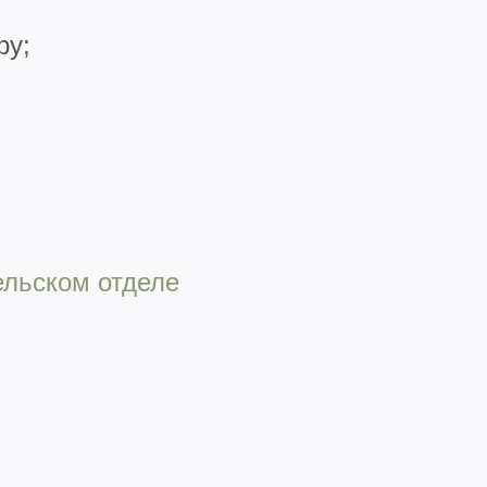
ру;
ельском отделе