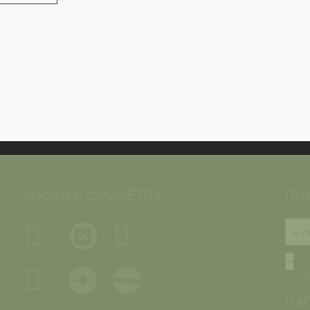
МУЗЕЙ В СОЦСЕТЯХ
ПО
Ю
Я 
Я 
о
НА