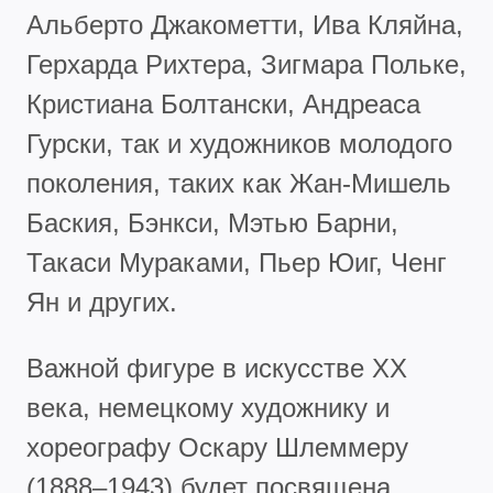
Альберто Джакометти, Ива Кляйна,
Герхарда Рихтера, Зигмара Польке,
Кристиана Болтански, Андреаса
Гурски, так и художников молодого
поколения, таких как Жан-Мишель
Баския, Бэнкси, Мэтью Барни,
Такаси Мураками, Пьер Юиг, Ченг
Ян и других.
Важной фигуре в искусстве XX
века, немецкому художнику и
хореографу Оскару Шлеммеру
(1888–1943) будет посвящена