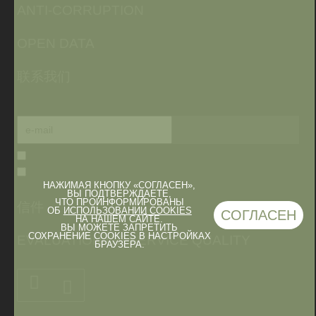
ANTI-CORRUPTION
OPEN DATA
联系我们
НАЖИМАЯ КНОПКУ «СОГЛАСЕН»,
ВЫ ПОДТВЕРЖДАЕТЕ,
ЧТО ПРОИНФОРМИРОВАНЫ
信件
ОБ
ИСПОЛЬЗОВАНИИ COOKIES
СОГЛАСЕН
НА НАШЕМ САЙТЕ.
ВЫ МОЖЕТЕ ЗАПРЕТИТЬ
СОХРАНЕНИЕ COOKIES В НАСТРОЙКАХ
EVALUATION OF SERVICE QUALITY
БРАУЗЕРА.