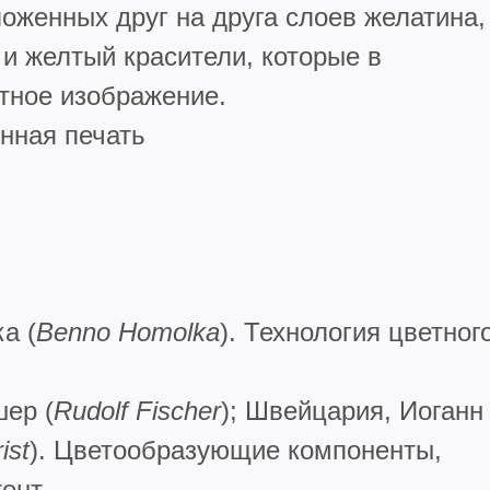
ложенных друг на друга слоев желатина,
и желтый красители, которые в
тное изображение.
енная печать
а (
Benno
Homolka
). Технология цветног
ер (
Rudolf
Fischer
); Швейцария, Иоганн
ist
). Цветообразующие компоненты,
тент