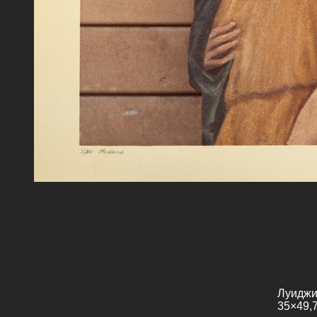
Луиджи 
35×49,7