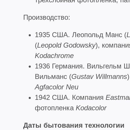
Производство:
1935 США. Леопольд Манс (
L
(
Leopold
Godowsky
), компан
Kodachrome
1936 Германия. Вильгельм Ш
Вильманс (
Gustav
Willmanns
Agfacolor
Neu
1942 США. Компания
Eastma
фотопленка
Kodacolor
Даты бытования технологии