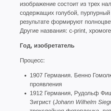
изображение состоит из трех на
содержащих голубой, пурпурный 
результате формируют полноцве
Другие названия: c-print, хромог
Год, изобретатель
Процесс:
1907 Германия. Бенно Гомолк
проявления
1912 Германия, Рудольф Фиш
Зигрист (
Johann
Wilhelm
Siegr
трехслойная фотопленка, па