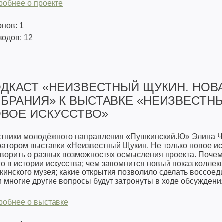
робнее о проекте
нов: 1
одов: 12
ДКАСТ «НЕИЗВЕСТНЫЙ ЩУКИН. НОВА
БРАНИЯ» К ВЫСТАВКЕ «НЕИЗВЕСТНЫ
ВОЕ ИСКУССТВО»
стники молодёжного направления «Пушкинский.Ю» Элина Че
ратором выставки «Неизвестный Щукин. Не только новое и
оворить о разных возможностях осмысления проекта. Поче
о в истории искусства; чем запомнится новый показ колле
инского музея; какие открытия позволило сделать воссоед
и многие другие вопросы будут затронуты в ходе обсуждени
робнее о выставке