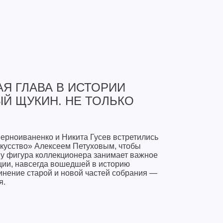
Я ГЛАВА В ИСТОРИИ
Й ЩУКИН. НЕ ТОЛЬКО
рноиваненко и Никита Гусев встретились
скусство» Алексеем Петуховым, чтобы
му фигура коллекционера занимает важное
кции, навсегда вошедшей в историю
инение старой и новой частей собрания —
я.