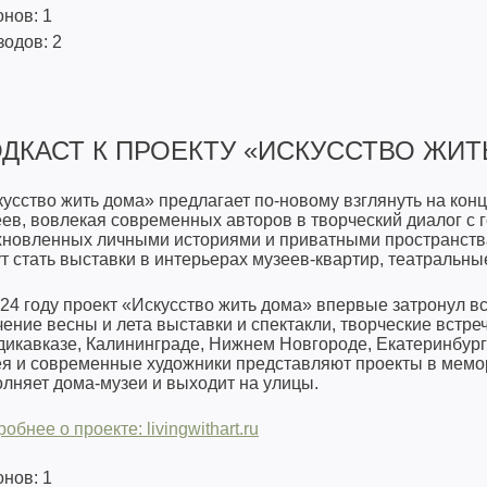
нов: 1
одов: 2
ДКАСТ К ПРОЕКТУ «ИСКУССТВО ЖИТ
кусство жить дома» предлагает по-новому взглянуть на к
ев, вовлекая современных авторов в творческий диалог с 
хновленных личными историями и приватными пространства
т стать выставки в интерьерах музеев-квартир, театральн
24 году проект «Искусство жить дома» впервые затронул в
чение весны и лета выставки и спектакли, творческие встре
икавказе, Калининграде, Нижнем Новгороде, Екатеринбург
ея и современные художники представляют проекты в мемо
лняет дома-музеи и выходит на улицы.
робнее о проекте:
livingwithart.ru
нов: 1