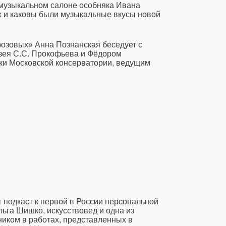
в музыкальном салоне особняка Ивана
х и каковы были музыкальные вкусы новой
розовых» Анна Познанская беседует с
зея С.С. Прокофьева и Фёдором
и Московской консерватории, ведущим
 подкаст к первой в России персональной
льга Шишко, искусствовед и одна из
ником в работах, представленных в