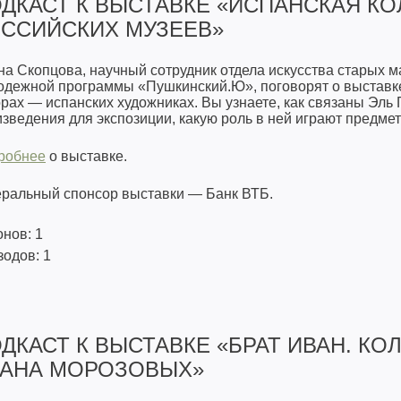
ДКАСТ К ВЫСТАВКЕ «ИСПАНСКАЯ КО
ССИЙСКИХ МУЗЕЕВ»
а Скопцова, научный сотрудник отдела искусства старых ма
одежной программы «Пушкинский.Ю», поговорят о выставке,
рах — испанских художниках. Вы узнаете, как связаны Эль 
зведения для экспозиции, какую роль в ней играют предме
робнее
о выставке.
еральный спонсор выставки — Банк ВТБ.
нов: 1
одов: 1
ДКАСТ К ВЫСТАВКЕ «БРАТ ИВАН. К
АНА МОРОЗОВЫХ»