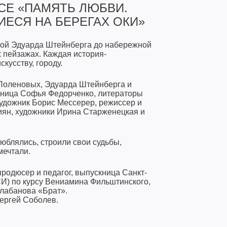
СЕ «ПАМЯТЬ ЛЮБВИ.
ЕСЯ НА БЕРЕГАХ ОКИ»
кой Эдуарда Штейнберга до набережной
 пейзажах. Каждая история-
кусству, городу.
Поленовых, Эдуарда Штейнберга и
ьница Софья Федорченко, литераторы
удожник Борис Мессерер, режиссер и
ян, художники Ирина Старженецкая и
люблялись, строили свои судьбы,
мечтали.
родюсер и педагог, выпускница Санкт-
И) по курсу Вениамина Фильштинского,
алабанова «Брат».
ергей Соболев.