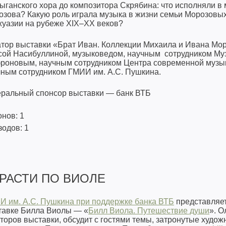
ыганского хора до композитора Скрябина: что исполняли 
озова? Какую роль играла музыка в жизни семьи Морозовы
жуазии на рубеже XIX–XX веков?
атор выставки «Брат Иван. Коллекции Михаила и Ивана Мо
сой Насибуллиной, музыковедом, научным cотрудником Му
роновым, научным сотрудником Центра современной музык
чным сотрудником ГМИИ им. А.С. Пушкина.
еральный спонсор выставки — банк ВТБ
нов: 1
одов: 1
РАСТИ ПО ВИОЛЕ
И им. А.С. Пушкина при поддержке
банка ВТБ
представляет
тавке Билла Виолы — «
Билл Виола. Путешествие души
». О
торов выставки, обсудит с гостями темы, затронутые худож