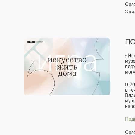
Сезо
Эпиз
ПО
«Ис
музе
вдо
могу
В 20
в те
Влад
муз
напо
Под
Сезо