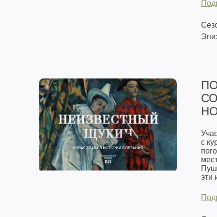
Под
Сезо
Эпиз
ПО
СО
НО
Уча
с ку
пог
мест
Пушк
эти 
Под