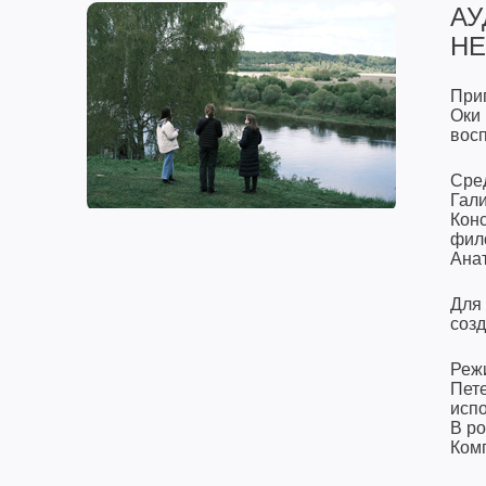
АУ
НЕ
При
Оки 
восп
Сре
Гал
Кон
фил
Ана
Для 
созд
Режи
Пет
исп
В р
Ком