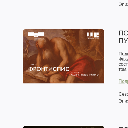
Эпиз
ПО
ПУ
Под
Фак
сост
том,
Под
Сезо
Эпиз