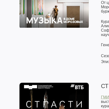
От ц
Мор
бур
Кур
Али
Соф
нау
Ген
Сезо
Эпиз
СТ
ГМИ
выс
кура