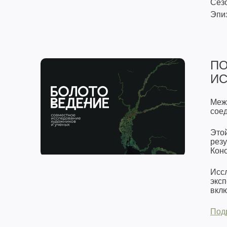
Сезо
Эпиз
ПО
ИС
Меж
соед
Этой
резу
Кон
Исс
эксп
вкл
Под