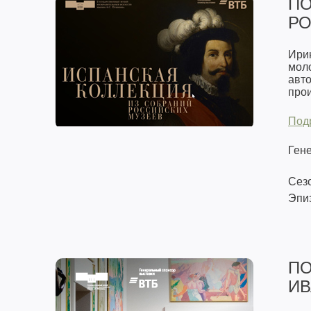
ПО
РО
Ирин
мол
авто
прои
Под
Ген
Сезо
Эпиз
ПО
ИВ