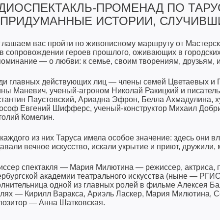
ДИОСПЕКТАКЛЬ-ПРОМЕНАД ПО ТАРУ
ПРИДУМАННЫЕ ИСТОРИИ, СЛУЧИВШИ
глашаем вас пройти по живописному маршруту от Мастерс
в сопровождении героев прошлого, оживающих в городских
оминание — о любви: к семье, своим творениям, друзьям, ис
ди главных действующих лиц — члены семей Цветаевых и 
ины Маневич, ученый-агроном Николай Ракицкий и писател
стантин Паустовский, Ариадна Эфрон, Белла Ахмадулина, х
ософ Евгений Шифферс, ученый-конструктор Михаил Добри
толий Комелин.
каждого из них Таруса имела особое значение: здесь они в
авали вечное искусство, искали укрытие и приют, дружили, 
ссер спектакля — Мария Милютина — режиссер, актриса, п
ербургской академии театрального искусства (ныне — РГИС
олнительница одной из главных ролей в фильме Алексея Б
олях — Кирилл Варакса, Ариэль Ласкер, Мария Милютина, С
позитор — Анна Шатковская.