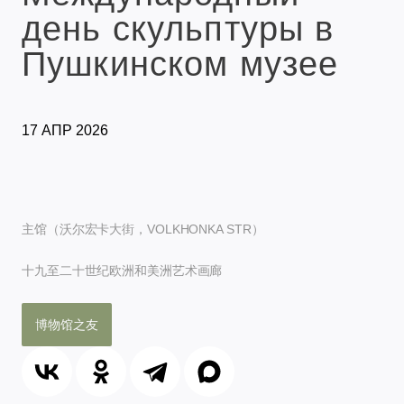
день скульптуры в
Пушкинском музее
17 АПР 2026
主馆（沃尔宏卡大街，VOLKHONKA STR）
十九至二十世纪欧洲和美洲艺术画廊
博物馆之友