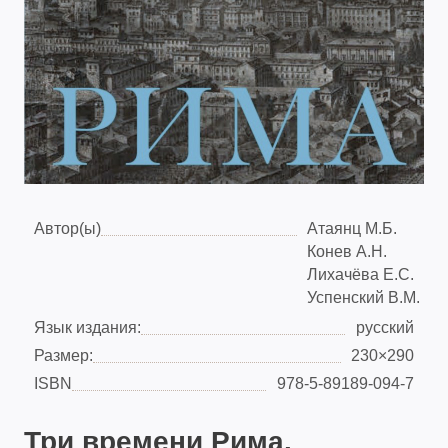
Автор(ы)
Атаянц М.Б.
Конев А.Н.
Лихачёва Е.С.
Успенский В.М.
Язык издания:
русский
Размер:
230×290
ISBN
978-5-89189-094-7
Три времени Рима.