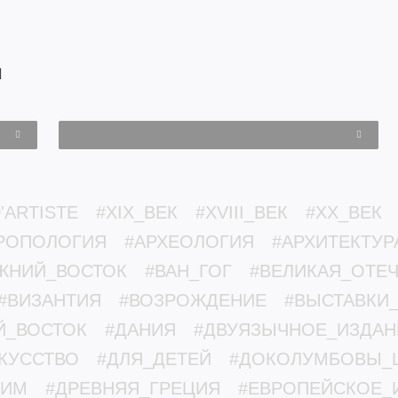
'ARTISTE
#XIX_ВЕК
#XVIII_ВЕК
#XX_ВЕК
РОПОЛОГИЯ
#АРХЕОЛОГИЯ
#АРХИТЕКТУР
ЖНИЙ_ВОСТОК
#ВАН_ГОГ
#ВЕЛИКАЯ_ОТЕ
#ВИЗАНТИЯ
#ВОЗРОЖДЕНИЕ
#ВЫСТАВКИ
Й_ВОСТОК
#ДАНИЯ
#ДВУЯЗЫЧНОЕ_ИЗДАН
КУССТВО
#ДЛЯ_ДЕТЕЙ
#ДОКОЛУМБОВЫ_
РИМ
#ДРЕВНЯЯ_ГРЕЦИЯ
#ЕВРОПЕЙСКОЕ_