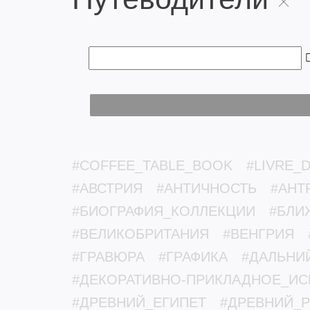
#COFFEE_TABLE_BOOK
#LIVRE_D
#АВСТРИЯ
#АНТИЧНОСТЬ
#АНТ
#БИОГРАФИЯ_КОЛЛЕКЦИИ
#БЛИ
#ВЕЛИКОБРИТАНИЯ
#ВЕНГРИЯ
#ГРАВЮРА
#ГРАФИКА
#ДАЛЬНИ
#ДЕКОРАТИВНО-ПРИКЛАДНОЕ_ИС
#ДРЕВНИЙ_ЕГИПЕТ
#ДРЕВНИЙ_