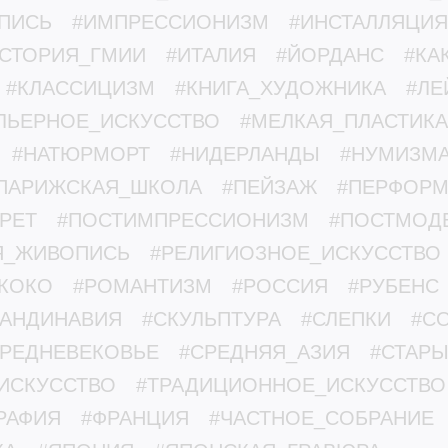
ПИСЬ
#ИМПРЕССИОНИЗМ
#ИНСТАЛЛЯЦИЯ
СТОРИЯ_ГМИИ
#ИТАЛИЯ
#ЙОРДАНС
#КА
#КЛАССИЦИЗМ
#КНИГА_ХУДОЖНИКА
#ЛЕ
ЛЬЕРНОЕ_ИСКУССТВО
#МЕЛКАЯ_ПЛАСТИКА
#НАТЮРМОРТ
#НИДЕРЛАНДЫ
#НУМИЗМА
ПАРИЖСКАЯ_ШКОЛА
#ПЕЙЗАЖ
#ПЕРФОР
РЕТ
#ПОСТИМПРЕССИОНИЗМ
#ПОСТМОД
Я_ЖИВОПИСЬ
#РЕЛИГИОЗНОЕ_ИСКУССТВО
КОКО
#РОМАНТИЗМ
#РОССИЯ
#РУБЕНС
КАНДИНАВИЯ
#СКУЛЬПТУРА
#СЛЕПКИ
#С
СРЕДНЕВЕКОВЬЕ
#СРЕДНЯЯ_АЗИЯ
#СТАР
ИСКУССТВО
#ТРАДИЦИОННОЕ_ИСКУССТВО
РАФИЯ
#ФРАНЦИЯ
#ЧАСТНОЕ_СОБРАНИЕ