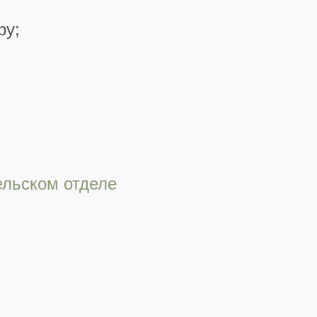
ру;
ельском отделе