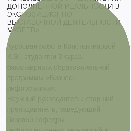
ДОПОЛНЕННОЙ РЕАЛЬНОСТИ В
ЭКСПОЗИЦИОННО-
ВЫСТАВОЧНОЙ ДЕЯТЕЛЬНОСТИ
МУЗЕЕВ»
Курсовая работа Константиновой
К.Э., студентки 3 курса
бакалавриата образовательной
программы «Бизнес-
информатика».
Научный руководитель: старший
преподаватель, заведующий
базовой кафедры
информационных технологий в