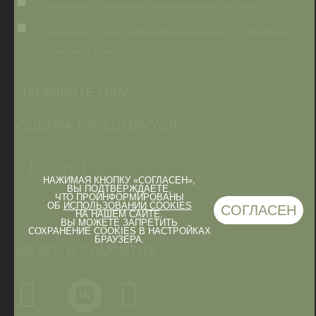
Я согласен(на) с условиями информационной рассылки
Я согласен(на) с Политикой конфиденциальности и обработки
персональных данных
НАПИШИТЕ НАМ
ОЦЕНКА КАЧЕСТВА УСЛУГ
НАЖИМАЯ КНОПКУ «СОГЛАСЕН»,
ВЫ ПОДТВЕРЖДАЕТЕ,
ЧТО ПРОИНФОРМИРОВАНЫ
ОБ
ИСПОЛЬЗОВАНИИ COOKIES
СОГЛАСЕН
НА НАШЕМ САЙТЕ.
ВЫ МОЖЕТЕ ЗАПРЕТИТЬ
СОХРАНЕНИЕ COOKIES В НАСТРОЙКАХ
БРАУЗЕРА.
МУЗЕЙ В СОЦСЕТЯХ