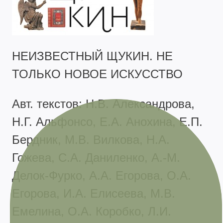
НЕИЗВЕСТНЫЙ ЩУКИН. НЕ
ТОЛЬКО НОВОЕ ИСКУССТВО
Авт. текстов: Н.В. Александрова,
Н.Г. Альфонсо, Е.А. Анохина, Е.П.
Бердник, М.В. Вилкова, Н.А.
Гожева, С.А. Даниленко, А.-М.
Делок-Фурко, А.А. Егорова, О.А.
Егорова, И.А. Елисеева, М.В.
Емелина, О.А. Коробко, Л.И.