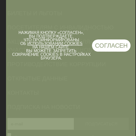
БИЛЕТЫ И ЛЬГОТЫ
ПОСЕТИТЕЛЯМ С ИНВАЛИДНОСТЬЮ
НАЖИМАЯ КНОПКУ «СОГЛАСЕН»,
ВЫ ПОДТВЕРЖДАЕТЕ,
ЧТО ПРОИНФОРМИРОВАНЫ
АКЦИЯ «МУЗЕЙНАЯ НЕДЕЛЯ» ДЛЯ
ОБ
ИСПОЛЬЗОВАНИИ COOKIES
СОГЛАСЕН
НА НАШЕМ САЙТЕ.
УЧАСТНИКОВ СВО И ЧЛЕНОВ ИХ СЕМЕЙ
ВЫ МОЖЕТЕ ЗАПРЕТИТЬ
СОХРАНЕНИЕ COOKIES В НАСТРОЙКАХ
БРАУЗЕРА.
ПРОТИВОДЕЙСТВИЕ КОРРУПЦИИ
ОТКРЫТЫЕ ДАННЫЕ
КОНТАКТЫ
ПОДПИСКА НА НОВОСТИ