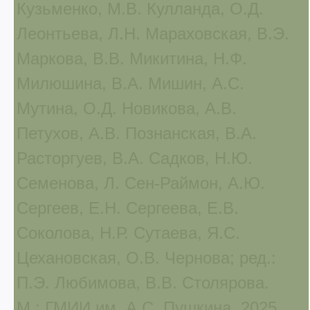
Кузьменко, М.В. Кулланда, О.Д.
Леонтьева, Л.Н. Мараховская, В.Э.
Маркова, В.В. Микитина, Н.Ф.
Милюшина, В.А. Мишин, А.С.
Мутина, О.Д. Новикова, А.В.
Петухов, А.В. Познанская, В.А.
Расторгуев, В.А. Садков, Н.Ю.
Семенова, Л. Сен-Раймон, А.Ю.
Сергеев, Е.Н. Сергеева, Е.В.
Соколова, Н.Р. Сутаева, Я.С.
Цехановская, О.В. Чернова; ред.:
П.Э. Любимова, В.В. Столярова.
М.: ГМИИ им. А.С. Пушкина, 2025.