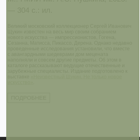
— 304 с.: ил.
Великий московский коллекционер Сергей Иванович
Щукин известен на весь мир своим собранием
нового искусства — импрессионистов, Гогена,
Сезанна, Матисса, Пикассо, Дерена. Однако недавно
проведенные исследования установили, что вместе
с авангардными шедеврами дом мецената
наполняли и совсем другие предметы. Об этом в
каталоге рассказывают ведущие отечественные и
зарубежные специалисты. Издание подготовлено к
выставке
«Неизвестный Щукин. Не только новое
искусство»
.
ПОДРОБНЕЕ