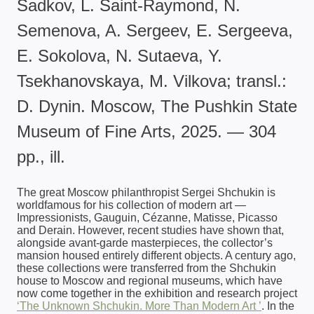
Sadkov, L. Saint-Raymond, N.
Semenova, A. Sergeev, E. Sergeeva,
E. Sokolova, N. Sutaeva, Y.
Tsekhanovskaya, M. Vilkova; transl.:
D. Dynin. Moscow, The Pushkin State
Museum of Fine Arts, 2025. — 304
pp., ill.
The great Moscow philanthropist Sergei Shchukin is
worldfamous for his collection of modern art —
Impressionists, Gauguin, Cézanne, Matisse, Picasso
and Derain. However, recent studies have shown that,
alongside avant-garde masterpieces, the collector’s
mansion housed entirely different objects. A century ago,
these collections were transferred from the Shchukin
house to Moscow and regional museums, which have
now come together in the exhibition and research project
‘The Unknown Shchukin. More Than Modern Art ’
. In the