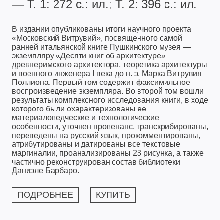
— Т. 1: 272 с.: ил.; Т. 2: 396 с.: ил.
В издании опубликованы итоги научного проекта
«Московский Витрувий», посвященного самой
ранней итальянской книге Пушкинского музея —
экземпляру «Десяти книг об архитектуре»
древнеримского архитектора, теоретика архитектуры
и военного инженера I века до н. э. Марка Витрувия
Поллиона. Первый том содержит факсимильное
воспроизведение экземпляра. Во второй том вошли
результаты комплексного исследования книги, в ходе
которого были охарактеризованы ее
материаловедческие и технологические
особенности, уточнен провенанс, транскрибированы,
переведены на русский язык, прокомментированы,
атрибутированы и датированы все текстовые
маргиналии, проанализированы 23 рисунка, а также
частично реконструирован состав библиотеки
Даниэле Барбаро.
ПОДРОБНЕЕ
КУПИТЬ