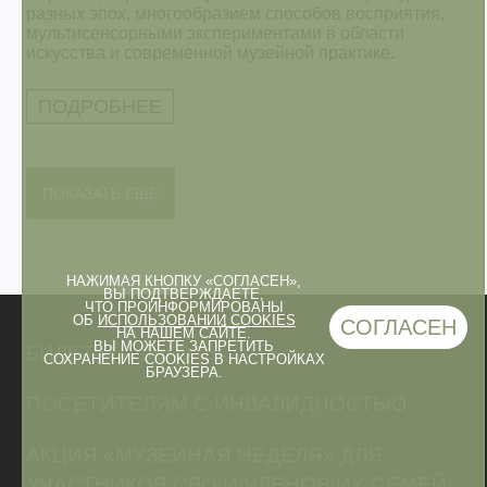
разных эпох, многообразием способов восприятия,
мультисенсорными экспериментами в области
искусства и современной музейной практике.
ПОДРОБНЕЕ
ПОКАЗАТЬ ЕЩЕ
НАЖИМАЯ КНОПКУ «СОГЛАСЕН»,
ВЫ ПОДТВЕРЖДАЕТЕ,
ЧТО ПРОИНФОРМИРОВАНЫ
ОБ
ИСПОЛЬЗОВАНИИ COOKIES
СОГЛАСЕН
НА НАШЕМ САЙТЕ.
ВЫ МОЖЕТЕ ЗАПРЕТИТЬ
БИЛЕТЫ И ЛЬГОТЫ
СОХРАНЕНИЕ COOKIES В НАСТРОЙКАХ
БРАУЗЕРА.
ПОСЕТИТЕЛЯМ С ИНВАЛИДНОСТЬЮ
АКЦИЯ «МУЗЕЙНАЯ НЕДЕЛЯ» ДЛЯ
УЧАСТНИКОВ СВО И ЧЛЕНОВ ИХ СЕМЕЙ