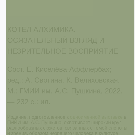
КОТЕЛ АЛХИМИКА.
ОСЯЗАТЕЛЬНЫЙ ВЗГЛЯД И
НЕЗРИТЕЛЬНОЕ ВОСПРИЯТИЕ
Сост. Е. Киселёва-Аффлербах;
ред.: А. Свотина, К. Велиховская.
М.: ГМИИ им. А.С. Пушкина, 2022.
— 232 с.: ил.
Издание, подготовленное к
одноименной выставке
в
ГМИИ им. А.С. Пушкина, охватывает широкий круг
разнообразных сюжетов, связанных с темой слепоты
и зрения, образом незрячего человека в культуре