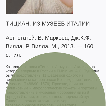
ТИЦИАН. ИЗ МУЗЕЕВ ИТАЛИИ
Авт. статей: В. Маркова, Дж.К.Ф.
Вилла, Р. Вилла. М., 2013. — 160
с.: ил.
Каталог выставки «Тициан. Из музеев Италии», на
которой впервые в России в ГМИИ им. А.С. Пушкина
были представлены 11 шедевров одного из
величайших мастеров эпохи Возрождения Тициана
Вечеллио (1488/90–1576). Произведения на
религиозные и мифологические сюжеты и портреты,
предоставленные музейными собраниями из 8
городов Италии, отражают весь творческий путь
Тициана, предлагая зрителю исчерпывающую
галерею образов и композиций мастера.