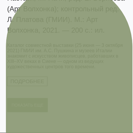
(Арт Волхонка); контрольный ред.
Л. Платова (ГМИИ). М.: Арт
Волхонка, 2021. — 200 с.: ил.
Каталог совместной выставки (25 июня — 3 октября
2021) ГМИИ им. А.С. Пушкина и музеев Италии
знакомит с искусством живописцев, работавших в
XIII–XV веках в Сиене — одном из ведущих
художественных центров того времени.
ПОДРОБНЕЕ
ПОКАЗАТЬ ЕЩЕ