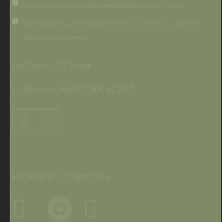
Я согласен(на) с условиями информационной рассылки
Я согласен(на) с Политикой конфиденциальности и обработки
персональных данных
НАПИШИТЕ НАМ
ОЦЕНКА КАЧЕСТВА УСЛУГ
МУЗЕЙ В СОЦСЕТЯХ