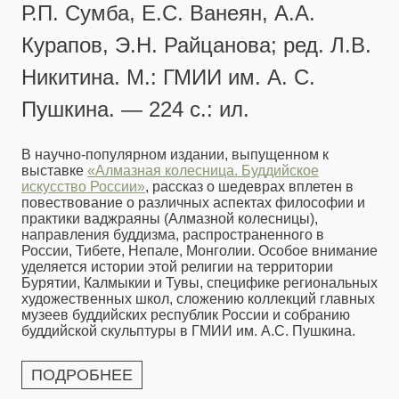
Р.П. Сумба, Е.С. Ванеян, А.А.
Курапов, Э.Н. Райцанова; ред. Л.В.
Никитина. М.: ГМИИ им. А. С.
Пушкина. — 224 с.: ил.
В научно-популярном издании, выпущенном к
выставке
«Алмазная колесница. Буддийское
искусство России»
, рассказ о шедеврах вплетен в
повествование о различных аспектах философии и
практики ваджраяны (Алмазной колесницы),
направления буддизма, распространенного в
России, Тибете, Непале, Монголии. Особое внимание
уделяется истории этой религии на территории
Бурятии, Калмыкии и Тувы, специфике региональных
художественных школ, сложению коллекций главных
музеев буддийских республик России и собранию
буддийской скульптуры в ГМИИ им. А.С. Пушкина.
ПОДРОБНЕЕ