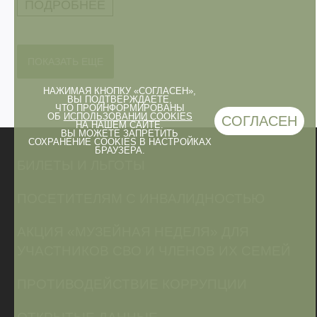
ПОДРОБНЕЕ
ПОКАЗАТЬ ЕЩЕ
НАЖИМАЯ КНОПКУ «СОГЛАСЕН»,
ВЫ ПОДТВЕРЖДАЕТЕ,
ЧТО ПРОИНФОРМИРОВАНЫ
ОБ
ИСПОЛЬЗОВАНИИ COOKIES
СОГЛАСЕН
НА НАШЕМ САЙТЕ.
ВЫ МОЖЕТЕ ЗАПРЕТИТЬ
СОХРАНЕНИЕ COOKIES В НАСТРОЙКАХ
БРАУЗЕРА.
БИЛЕТЫ И ЛЬГОТЫ
ПОСЕТИТЕЛЯМ С ИНВАЛИДНОСТЬЮ
АКЦИЯ «МУЗЕЙНАЯ НЕДЕЛЯ» ДЛЯ
УЧАСТНИКОВ СВО И ЧЛЕНОВ ИХ СЕМЕЙ
ПРОТИВОДЕЙСТВИЕ КОРРУПЦИИ