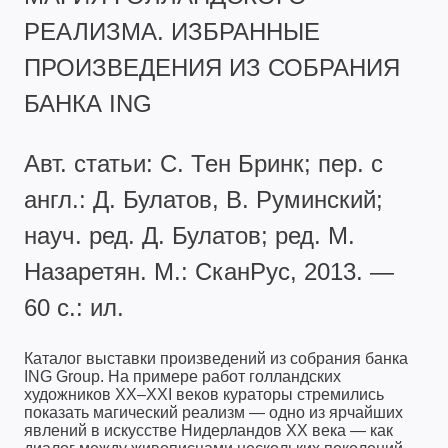
РЕАЛИЗМА. ИЗБРАННЫЕ
ПРОИЗВЕДЕНИЯ ИЗ СОБРАНИЯ
БАНКА ING
Авт. статьи: C. Тен Бринк; пер. с
англ.: Д. Булатов, В. Руминский;
науч. ред. Д. Булатов; ред. М.
Назаретян. М.: СканРус, 2013. —
60 с.: ил.
Каталог выставки произведений из собрания банка
ING Group. На примере работ голландских
художников XX–XXI веков кураторы стремились
показать магический реализм — одно из ярчайших
явлений в искусстве Нидерландов XX века — как