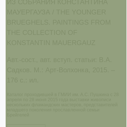
ИЗ СОБРАНИЯ КОНСТАНТИНА
МАУЕРГАУЗА / THE YOUNGER
BRUEGHELS. PAINTINGS FROM
THE COLLECTION OF
KONSTANTIN MAUERGAUZ
Авт.-сост., авт. вступ. статьи: В.А.
Садков. М.: Арт-Волхонка, 2015. –
176 с.: ил.
Каталог проходившей в ГМИИ им. А.С. Пушкина с 28
апреля по 28 июня 2015 года выставки живописи
нескольких фламандских мастеров, представителей
младшего поколения прославленной семьи
Брейгелей