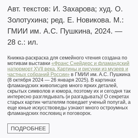
Авт. текстов: И. Захарова; худ. О.
Золотухина; ред. Е. Новикова. М.:
ГМИИ им. А.С. Пушкина, 2024. —
28 с.: ил.
Книжка-раскраска для семейного чтения создана по
мотивам выставки
«Франс Снейдерс и фламандский
натюрморт XVII века. Картины и рисунки из музеев и
частных собраний России»
в ГМИИ им. А.С. Пушкина
(8 октября 2024 — 26 января 2025). В картинах
фламандских живописцев много ярких деталей,
скрытых символов и юмора, поэтому их и сегодня так
интересно разглядывать (и разгадывать)! О секретах
старых картин читателям поведает ученый попугай, а
еще юные искусствоведы узнают много остроумных
фламандских пословиц и поговорок.
ПОДРОБНЕЕ