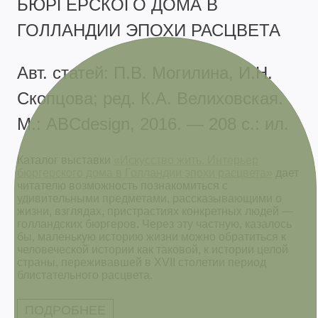
БЮРГЕРСКОГО ДОМА В
ГОЛЛАНДИИ ЭПОХИ РАСЦВЕТА
Авт. статей: П.В. Могилина, И.Н.
Скопцова; ред. К.А. Велиховская.
М.: ABCdesign, 2016. — 208 с.: ил.
Каталог выставки
«Искусство жить. Интерьер
бюргерского дома в Голландии эпохи расцвета»
дает
читателю возможность познакомиться с
удивительными предметами, рассказывающими о
жизни, взглядах, пристрастиях конкретных людей —
голландских бюргеров. Через эту частную, казалось
бы, маленькую историю жизни можно обратиться к
человеческой истории как таковой, к истории целой
страны, переживавшей в XVII столетии период
блистательного расцвета.
ПОДРОБНЕЕ