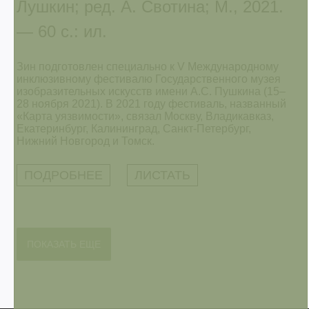
Лушкин; ред. А. Свотина; М., 2021.
— 60 с.: ил.
Зин подготовлен специально к V Международному
инклюзивному фестивалю Государственного музея
изобразительных искусств имени А.С. Пушкина (15–
28 ноября 2021). В 2021 году фестиваль, названный
«Карта уязвимости», связал Москву, Владикавказ,
Екатеринбург, Калининград, Санкт-Петербург,
Нижний Новгород и Томск.
ПОДРОБНЕЕ
ЛИСТАТЬ
ПОКАЗАТЬ ЕЩЕ