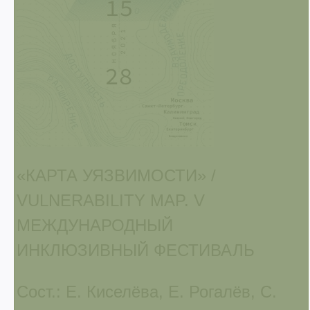
«КАРТА УЯЗВИМОСТИ» /
VULNERABILITY MAP. V
МЕЖДУНАРОДНЫЙ
ИНКЛЮЗИВНЫЙ ФЕСТИВАЛЬ
Сост.: Е. Киселёва, Е. Рогалёв, С.