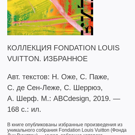
КОЛЛЕКЦИЯ FONDATION LOUIS
VUITTON. ИЗБРАННОЕ
Авт. текстов: Н. Оже, С. Паже,
С. де Сен-Леже, С. Шеррюэ,
А. Шерф. М.: ABCdesign, 2019. —
168 с.: ил.
В книге опубликованы избранные произведения из
уникального собрания Fondation Louis Vuitton (Фонда