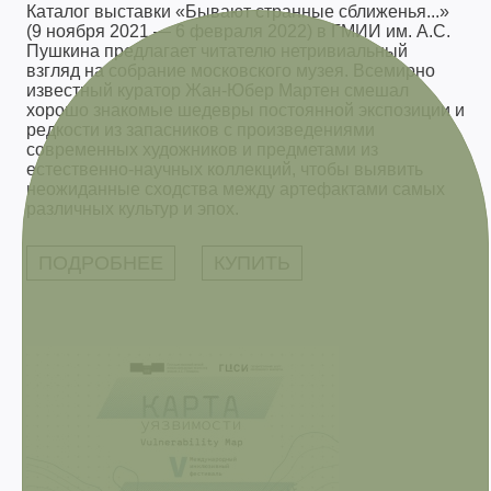
Каталог выставки «Бывают странные сближенья...»
(9 ноября 2021 — 6 февраля 2022) в ГМИИ им. А.С.
Пушкина предлагает читателю нетривиальный
взгляд на собрание московского музея. Всемирно
известный куратор Жан-Юбер Мартен смешал
хорошо знакомые шедевры постоянной экспозиции и
редкости из запасников с произведениями
современных художников и предметами из
естественно-научных коллекций, чтобы выявить
неожиданные сходства между артефактами самых
различных культур и эпох.
ПОДРОБНЕЕ
КУПИТЬ