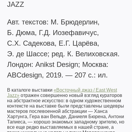
JAZZ
Авт. текстов: М. Брюдерлин,
Б. Дюма, Г.Д. Иозефавичус,
С.Х. Садекова, Е.Г. Царёва,
Э. де Шассе; ред. К. Велиховская.
Лондон: Anikst Design; Москва:
ABCdesign, 2019. — 207 с.: ил.
В каталоге выставки
«Восточный джаз / East West
Jazz»
отражен совершенно новый взгляд кураторов
на абстрактное искусство: в одном художественном
контексте на выставке были представлены шедевры
мастеров послевоенной абстракции — Ханса
Хартунга, Гера ван Вельде, Даниеля Бюрена, Антони
Тапиеса, — хорошо знакомых западному зрителю, но
все еще редко выставляемых в нашей стране, а