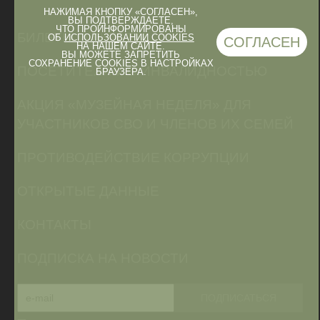
НАЖИМАЯ КНОПКУ «СОГЛАСЕН»,
ВЫ ПОДТВЕРЖДАЕТЕ,
ЧТО ПРОИНФОРМИРОВАНЫ
БИЛЕТЫ И ЛЬГОТЫ
ОБ
ИСПОЛЬЗОВАНИИ COOKIES
СОГЛАСЕН
НА НАШЕМ САЙТЕ.
ВЫ МОЖЕТЕ ЗАПРЕТИТЬ
СОХРАНЕНИЕ COOKIES В НАСТРОЙКАХ
ПОСЕТИТЕЛЯМ С ИНВАЛИДНОСТЬЮ
БРАУЗЕРА.
АКЦИЯ «МУЗЕЙНАЯ НЕДЕЛЯ» ДЛЯ
УЧАСТНИКОВ СВО И ЧЛЕНОВ ИХ СЕМЕЙ
ПРОТИВОДЕЙСТВИЕ КОРРУПЦИИ
ОТКРЫТЫЕ ДАННЫЕ
КОНТАКТЫ
ПОДПИСКА НА НОВОСТИ