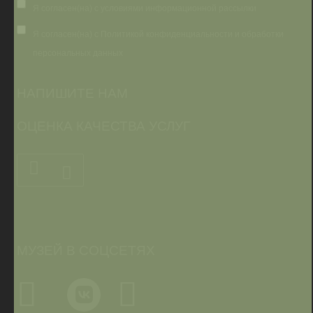
Я согласен(на) с условиями информационной рассылки
Я согласен(на) с Политикой конфиденциальности и обработки
персональных данных
НАПИШИТЕ НАМ
ОЦЕНКА КАЧЕСТВА УСЛУГ
МУЗЕЙ В СОЦСЕТЯХ